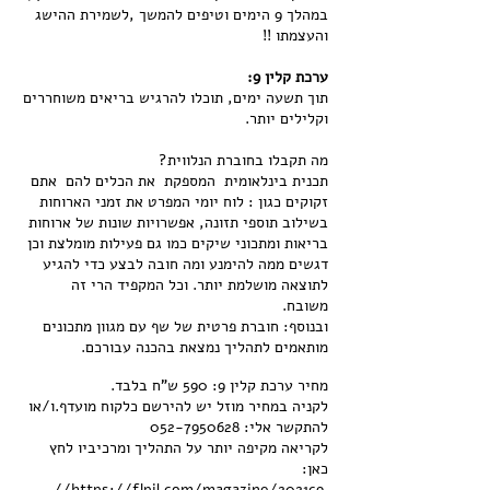
במהלך 9 הימים וטיפים להמשך ,לשמירת ההישג
והעצמתו !!
ערכת קלין 9:
תוך תשעה ימים, תוכלו להרגיש בריאים משוחררים
וקלילים יותר.
מה תקבלו בחוברת הנלווית?
תכנית בינלאומית המספקת את הכלים להם אתם
זקוקים כגון : לוח יומי המפרט את זמני הארוחות
בשילוב תוספי תזונה, אפשרויות שונות של ארוחות
בריאות ומתכוני שיקים כמו גם פעילות מומלצת וכן
דגשים ממה להימנע ומה חובה לבצע כדי להגיע
לתוצאה מושלמת יותר. וכל המקפיד הרי זה
משובח.
ובנוסף: חוברת פרטית של שף עם מגוון מתכונים
מותאמים לתהליך נמצאת בהכנה עבורכם.
מחיר ערכת קלין 9: 590 ש"ח בלבד.
לקניה במחיר מוזל יש להירשם כלקוח מועדף.ו/או
להתקשר אלי:
052-7950628
לקריאה מקיפה יותר על התהליך ומרכיביו לחץ
כאן:
https://flpil.com/magazine/2021c9//
​