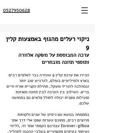
0527950628
ניקוי רעלים מהגוף באמצעות קלין
9
ערכה המבוססת על משקה אלוורה
ותוספי תזונה​ מובחרים
הכירו את ערכת קלין 9 שעזרה כבר לאלפים רבים
בארץ ולמיליונים בעולם, להרגיש טוב יותר
ובמהלכה להוריד משקל, תחילת הקניית אורח חיים
בריא. השילוב בין הערכה לבין תזונה מאוזנת
ופעילות גופנית יכולה לחולל פלאים גם בתחושה
שלכם.
כמתמחה בנושא עם ניסיון של שנים ולקוחות
מרוצים רבים, מתוכם עשרות שפנו אלי דרך אתר
forever-gilboa עבורכם הקמתי אתר זה ,לליווי
ושיתוף בטיפים מקצועיים בשלבי ההכנה לתהליך,